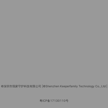
©深圳市我家守护科技有限公司
|
©Shenzhen Keeperfamily Technology Co., Ltd
|
我家守护科技有限公司
粤ICP备17130110号