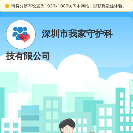
请将分辨率设置为1920x1080访问本网站，以获得最佳体验。
深圳市我家守护科
技有限公司