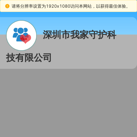
请将分辨率设置为1920x1080访问本网站，以获得最佳体验。
深圳市我家守护科
技有限公司