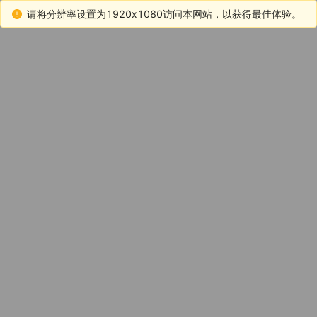
请将分辨率设置为1920x1080访问本网站，以获得最佳体验。
深圳市我家守护科
技有限公司