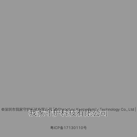
©深圳市我家守护科技有限公司
|
©Shenzhen Keeperfamily Technology Co., Ltd
|
我家守护科技有限公司
粤ICP备17130110号