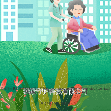
©深圳市我家守护科技有限公司
|
©Shenzhen Keeperfamily Technology Co., Ltd
|
我家守护科技有限公司
粤ICP备17130110号