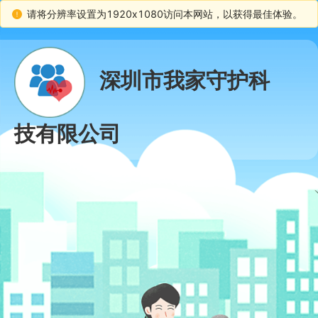
请将分辨率设置为1920x1080访问本网站，以获得最佳体验。
深圳市我家守护科
技有限公司