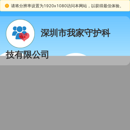
请将分辨率设置为1920x1080访问本网站，以获得最佳体验。
深圳市我家守护科
技有限公司