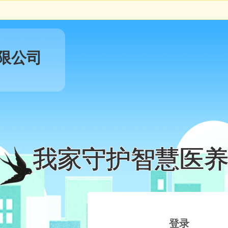
限公司
我家守护智慧医养
登录