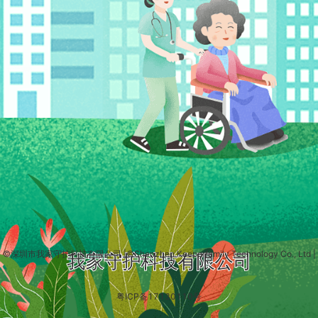
©深圳市我家守护科技有限公司
|
©Shenzhen Keeperfamily Technology Co., Ltd
|
我家守护科技有限公司
粤ICP备17130110号