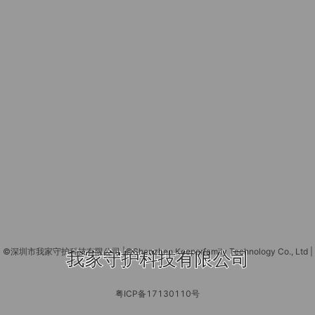
©深圳市我家守护科技有限公司
|
©Shenzhen Keeperfamily Technology Co., Ltd
|
我家守护科技有限公司
粤ICP备17130110号