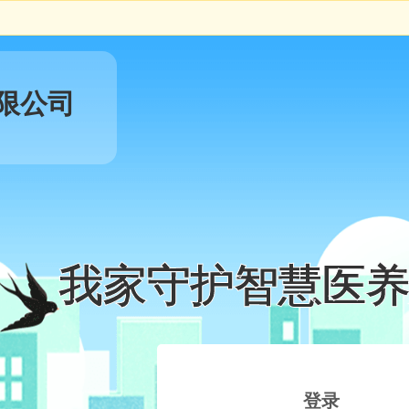
限公司
我家守护智慧医养
登录