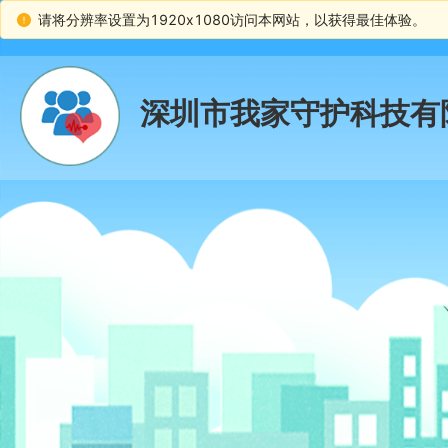
请将分辨率设置为1920x1080访问本网站，以获得最佳体验。
深圳市我家守护科技有