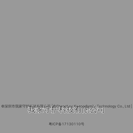
©深圳市我家守护科技有限公司
|
©Shenzhen Keeperfamily Technology Co., Ltd
|
我家守护科技有限公司
粤ICP备17130110号