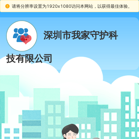
请将分辨率设置为1920x1080访问本网站，以获得最佳体验。
深圳市我家守护科
技有限公司