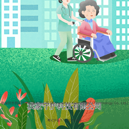
©深圳市我家守护科技有限公司
|
©Shenzhen Keeperfamily Technology Co., Ltd
|
我家守护科技有限公司
粤ICP备17130110号