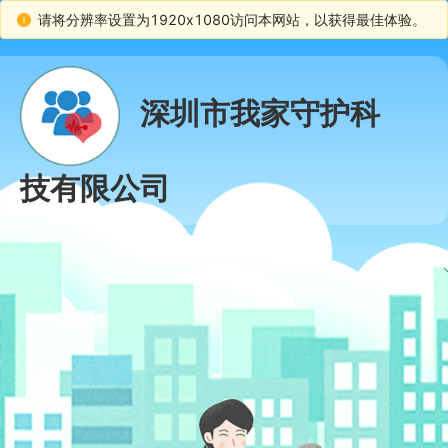
请将分辨率设置为1920x1080访问本网站，以获得最佳体验。
深圳市我家守护科
技有限公司