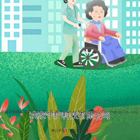
©深圳市我家守护科技有限公司
|
©Shenzhen Keeperfamily Technology Co., Ltd
|
我家守护科技有限公司
粤ICP备17130110号