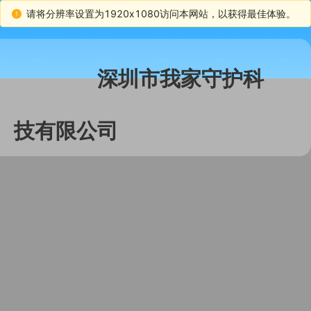
请将分辨率设置为1920x1080访问本网站，以获得最佳体验。
深圳市我家守护科
技有限公司