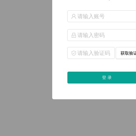
获取验
登 录