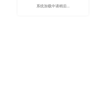
系统加载中请稍后...