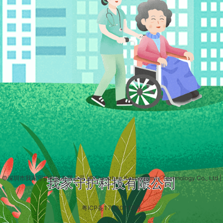
©深圳市我家守护科技有限公司
|
©Shenzhen Keeperfamily Technology Co., Ltd
|
我家守护科技有限公司
粤ICP备17130110号