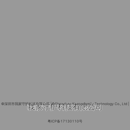
©深圳市我家守护科技有限公司
|
©Shenzhen Keeperfamily Technology Co., Ltd
|
我家守护科技有限公司
粤ICP备17130110号