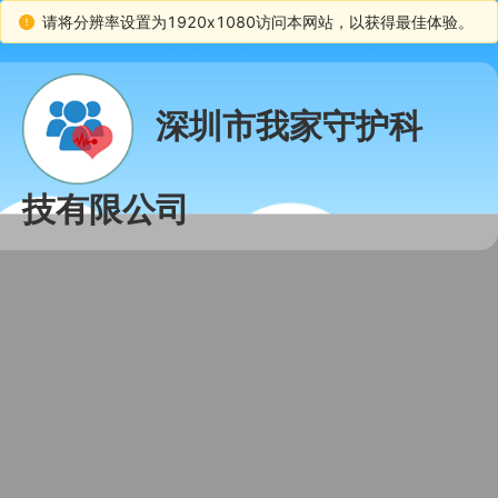
请将分辨率设置为1920x1080访问本网站，以获得最佳体验。
深圳市我家守护科
技有限公司