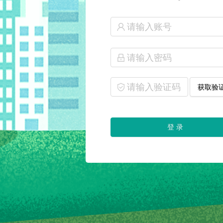
获取验
登 录