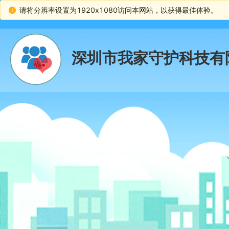
请将分辨率设置为1920x1080访问本网站，以获得最佳体验。
深圳市我家守护科技有