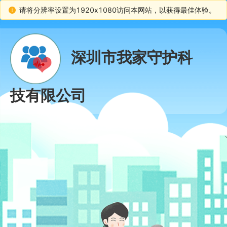
请将分辨率设置为1920x1080访问本网站，以获得最佳体验。
深圳市我家守护科
技有限公司