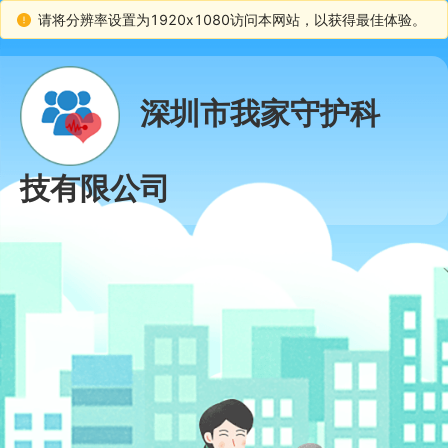
请将分辨率设置为1920x1080访问本网站，以获得最佳体验。
深圳市我家守护科
技有限公司