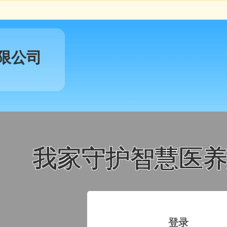
限公司
我家守护智慧医养
登录