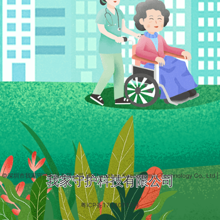
©深圳市我家守护科技有限公司
|
©Shenzhen Keeperfamily Technology Co., Ltd
|
我家守护科技有限公司
粤ICP备17130110号