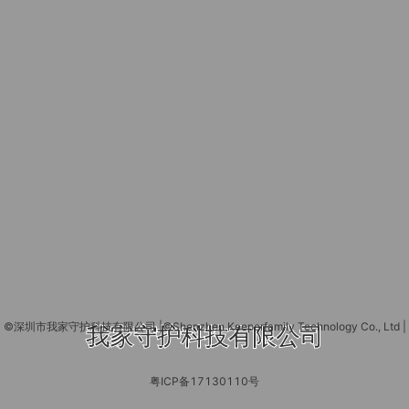
©深圳市我家守护科技有限公司
|
©Shenzhen Keeperfamily Technology Co., Ltd
|
我家守护科技有限公司
粤ICP备17130110号